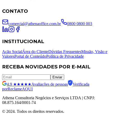
CONTATO
comercial@athenaoffice.com.br
0800 0800 003
INSTITUCIONAL
Ação Social
Área do Cliente
Dúvidas Frequentes
Missão, Visão e
Valores
Portal de Conteúdo
Política de Privacidade
RECEBA NOVIDADES POR E-MAIL
Enviar
4.9
★★★★★
Avaliações de pessoas
Verificada
por
ReclameAQUI
Athena Consultoria Negócios e Serviços LTDA | CNPJ:
08.875.164/0001-74
© 2024. Todos os direitos reservados.