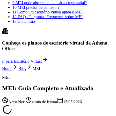
9
.
MEI pode abrir conta bancária empresarial?
10
.
MEI precisa de contador?
11
.
Como um escritório virtual ajuda o MEI
12
.
FAQ - Perguntas Frequentes sobre MEI
13
.
Conclusão
Conheça os planos de escritório virtual da Athena
Office.
Ir para Escritório Virtual
Home
Blog
MEI
MEI
MEI: Guia Completo e Atualizado
Artur Neri
4
min de leitura
15/05/2026