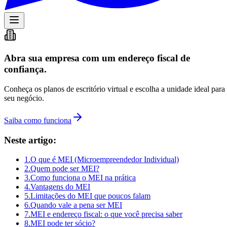
Abra sua empresa com um endereço fiscal de
confiança.
Conheça os planos de escritório virtual e escolha a unidade ideal para
seu negócio.
Saiba como funciona
Neste artigo:
1
.
O que é MEI (Microempreendedor Individual)
2
.
Quem pode ser MEI?
3
.
Como funciona o MEI na prática
4
.
Vantagens do MEI
5
.
Limitações do MEI que poucos falam
6
.
Quando vale a pena ser MEI
7
.
MEI e endereço fiscal: o que você precisa saber
8
.
MEI pode ter sócio?