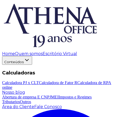
Home
Quem somos
Escritório Virtual
Conteúdos
Calculadoras
Calculadora PJ x CLT
Calculadora de Fator R
Calculadora de RPA
online
Nosso blog
Abertura de empresa E CNPJ
MEI
Impostos e Regimes
Tributarios
Outros
Área do Cliente
Fale Conosco