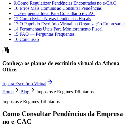
9
.
Como Regularizar Pendências Encontradas no e-CAC
10
.
Erros Mais Comuns ao Consultar Pendências
11
.
Frequência Ideal Para Consultar o e-CAC
12
.
Como Evitar Novas Pendências Fiscais
13
.
O Papel do Escritório Virtual na Organização Empresarial
14
.
Ferramentas Úteis Para Monitoramento Fiscal
15
.
FAQ — Perguntas Frequentes
16
.
Conclusão
Conheça os planos de escritório virtual da Athena
Office.
Ir para Escritório Virtual
Home
Blog
Impostos e Regimes Tributarios
Impostos e Regimes Tributarios
Como Consultar Pendências da Empresa
no e-CAC