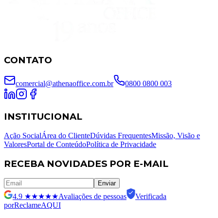
CONTATO
comercial@athenaoffice.com.br
0800 0800 003
INSTITUCIONAL
Ação Social
Área do Cliente
Dúvidas Frequentes
Missão, Visão e
Valores
Portal de Conteúdo
Política de Privacidade
RECEBA NOVIDADES POR E-MAIL
Enviar
4.9
★★★★★
Avaliações de pessoas
Verificada
por
ReclameAQUI