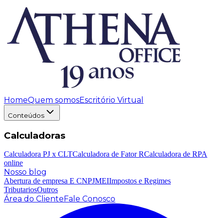
Home
Quem somos
Escritório Virtual
Conteúdos
Calculadoras
Calculadora PJ x CLT
Calculadora de Fator R
Calculadora de RPA
online
Nosso blog
Abertura de empresa E CNPJ
MEI
Impostos e Regimes
Tributarios
Outros
Área do Cliente
Fale Conosco