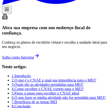
Abra sua empresa com um endereço fiscal de
confiança.
Conheça os planos de escritório virtual e escolha a unidade ideal para
seu negócio.
Saiba como funciona
Neste artigo:
1
.
Introdução
2
.
O que é o CNAE e qual sua importância para o MEI?
3
.
Quais são as atividades permitidas para MEI?
4
.
Como escolher o CNAE correto para o MEI?
5
.
Passo a passo para escolher o CNAE ideal
6
.
O que fazer se minha atividade não for permitida para MEI?
7
.
Benefícios de se tornar MEI
8
.
Conclusão