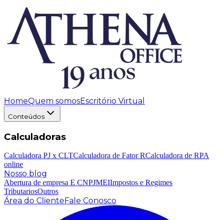
Home
Quem somos
Escritório Virtual
Conteúdos
Calculadoras
Calculadora PJ x CLT
Calculadora de Fator R
Calculadora de RPA
online
Nosso blog
Abertura de empresa E CNPJ
MEI
Impostos e Regimes
Tributarios
Outros
Área do Cliente
Fale Conosco