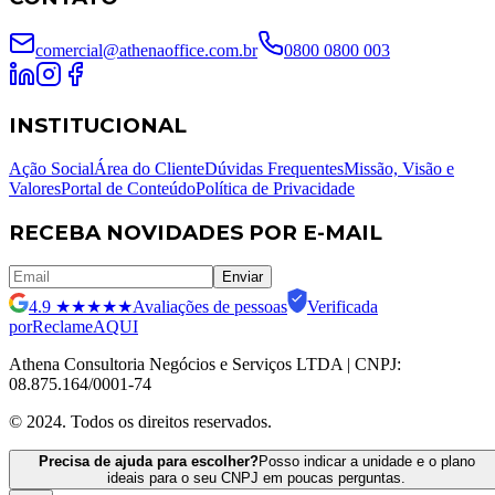
comercial@athenaoffice.com.br
0800 0800 003
INSTITUCIONAL
Ação Social
Área do Cliente
Dúvidas Frequentes
Missão, Visão e
Valores
Portal de Conteúdo
Política de Privacidade
RECEBA NOVIDADES POR E-MAIL
Enviar
4.9
★★★★★
Avaliações de pessoas
Verificada
por
ReclameAQUI
Athena Consultoria Negócios e Serviços LTDA | CNPJ:
08.875.164/0001-74
© 2024. Todos os direitos reservados.
Precisa de ajuda para escolher?
Posso indicar a unidade e o plano
ideais para o seu CNPJ em poucas perguntas.